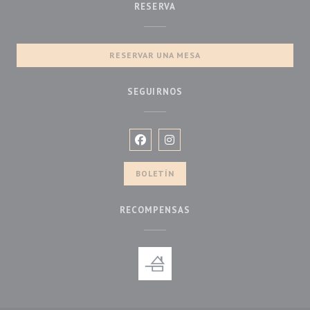
RESERVA
RESERVAR UNA MESA
SEGUIRNOS
Facebook ((abre en una nueva ventan
Instagram ((abre en una nueva
BOLETÍN
RECOMPENSAS