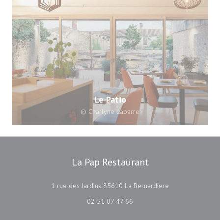
Le Patio
© Charlyne Labarre
La Pap Restaurant
((abre en una nue
1 rue des Jardins 85610 La Bernardiere
02 51 07 47 66