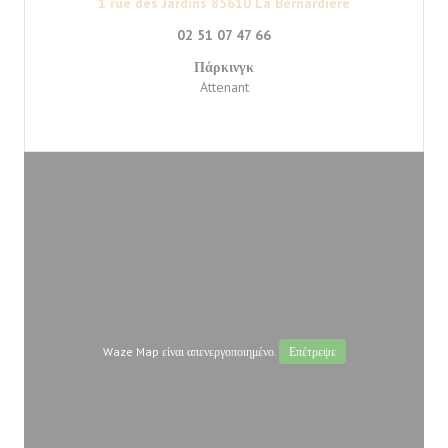
((ανοίγει σε νέ
1 rue des Jardins 85610 La Bernardiere
02 51 07 47 66
Πάρκινγκ
Attenant
Waze Map είναι απενεργοποιημένο.
Επέτρεψε