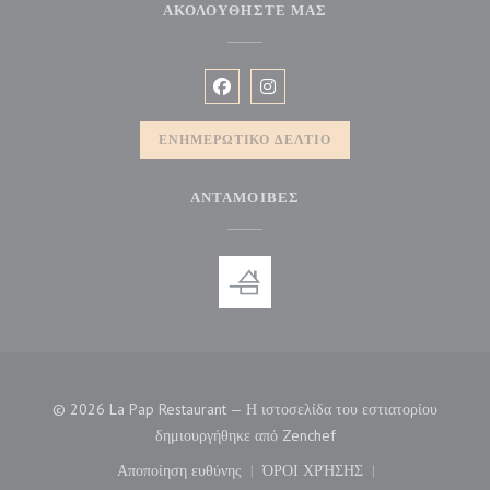
ΑΚΟΛΟΥΘΉΣΤΕ ΜΑΣ
Facebook ((ανοίγει σε νέο παράθυρο))
Instagram ((ανοίγει σε νέο παρ
ΕΝΗΜΕΡΩΤΙΚΌ ΔΕΛΤΊΟ
ΑΝΤΑΜΟΙΒΈΣ
© 2026 La Pap Restaurant — Η ιστοσελίδα του εστιατορίου
((ανοίγει σε νέο παράθυρ
δημιουργήθηκε από
Zenchef
Αποποίηση ευθύνης
ΌΡΟΙ ΧΡΉΣΗΣ
((ανοίγει σε νέο παράθυρο))
((ανοίγει σε νέο παράθυρο)