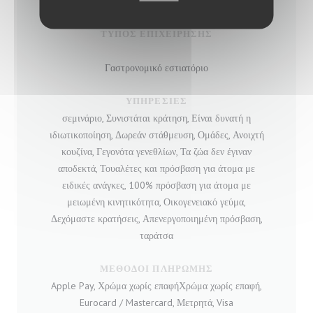
terroir, Σπιτικό, νωπού προϊόντος
ΤΎΠΟΣ ΕΠΙΧΕΊΡΗΣΗΣ
Γαστρονομικό εστιατόριο
ΥΠΗΡΕΣΊΕΣ
σεμινάριο, Συνιστάται κράτηση, Είναι δυνατή η
ιδιωτικοποίηση, Δωρεάν στάθμευση, Ομάδες, Ανοιχτή
κουζίνα, Γεγονότα γενεθλίων, Τα ζώα δεν έγιναν
αποδεκτά, Τουαλέτες και πρόσβαση για άτομα με
ειδικές ανάγκες, 100% πρόσβαση για άτομα με
μειωμένη κινητικότητα, Οικογενειακό γεύμα,
Δεχόμαστε κρατήσεις, Απενεργοποιημένη πρόσβαση,
ταράτσα
ΜΈΘΟΔΟΙ ΠΛΗΡΩΜΉΣ
Apple Pay, Χρώμα χωρίς επαφήΧρώμα χωρίς επαφή,
Eurocard / Mastercard, Μετρητά, Visa