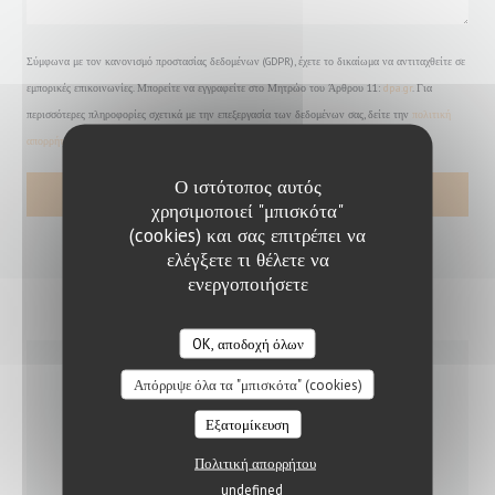
Σύμφωνα με τον κανονισμό προστασίας δεδομένων (GDPR), έχετε το δικαίωμα να αντιταχθείτε σε
εμπορικές επικοινωνίες. Μπορείτε να εγγραφείτε στο Μητρώο του Άρθρου 11:
dpa.gr
. Για
περισσότερες πληροφορίες σχετικά με την επεξεργασία των δεδομένων σας, δείτε την
πολιτική
απορρήτου
.
Ο ιστότοπος αυτός
χρησιμοποιεί "μπισκότα"
(cookies) και σας επιτρέπει να
ελέγξετε τι θέλετε να
ενεργοποιήσετε
OK, αποδοχή όλων
Απόρριψε όλα τα "μπισκότα" (cookies)
ΓΕΝΙΚΈΣ ΠΛΗΡΟΦΟΡΊΕΣ
Εξατομίκευση
Πολιτική απορρήτου
ΚΟΥΖΊΝΑ
undefined