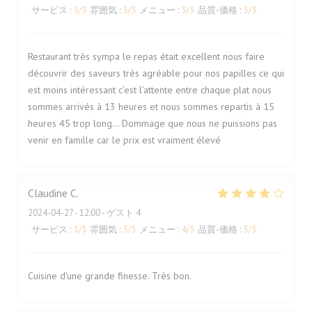
サービス
:
5
/5
雰囲気
:
5
/5
メニュー
:
5
/5
品質-価格
:
3
/5
Restaurant très sympa le repas était excellent nous faire
découvrir des saveurs très agréable pour nos papilles ce qui
est moins intéressant c’est l’attente entre chaque plat nous
sommes arrivés à 13 heures et nous sommes repartis à 15
heures 45 trop long… Dommage que nous ne puissions pas
venir en famille car le prix est vraiment élevé
Claudine
C
2024-04-27
- 12:00 - ゲスト 4
サービス
:
5
/5
雰囲気
:
5
/5
メニュー
:
4
/5
品質-価格
:
5
/5
Cuisine d'une grande finesse. Très bon.