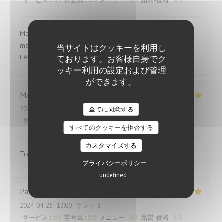
サービス
:
5
/5
雰囲気
:
5
/5
メニュー
:
5
/5
品質-価格
:
5
/5
Merci nos enfants de nous avoir fait découvrir cette
magnifique grange afin d’ émoustiller nos papilles !
当サイトはクッキーを利用し
Félicitations au Chef et son équipe l du PAP de la Benotte
ております。お客様自身でク
ッキー利用の設定および管理
ができます。
Marie
R
2024-04-27
- 12:00 - ゲスト 2
全てに同意する
サービス
:
5
/5
雰囲気
:
5
/5
メニュー
:
5
/5
品質-価格
:
5
/5
すべてのクッキーを拒否する
カスタマイズする
Très bon accueil. Un délice pour les papilles.
プライバシーポリシー
undefined
Pascal
G
2024-04-25
- 13:00 - ゲスト 2
サービス
:
5
/5
雰囲気
:
5
/5
メニュー
:
5
/5
品質-価格
:
5
/5