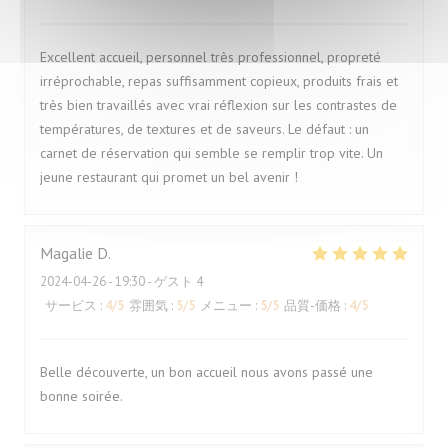
Excellent accueil, personnel très professionnel, propreté
irréprochable, repas suffisamment copieux, produits frais et
très bien travaillés avec vrai réflexion sur les contrastes de
températures, de textures et de saveurs. Le défaut : un
carnet de réservation qui semble se remplir trop vite. Un
jeune restaurant qui promet un bel avenir !
Magalie
D
2024-04-26
- 19:30 - ゲスト 4
サービス
:
4
/5
雰囲気
:
5
/5
メニュー
:
5
/5
品質-価格
:
4
/5
Belle découverte, un bon accueil nous avons passé une
bonne soirée.